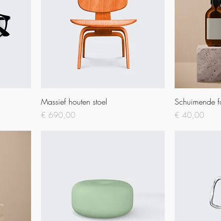
Massief houten stoel
Schuimende fa
Prijs
Prijs
€ 690,00
€ 40,00