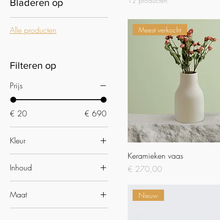
12 producten
Bladeren op
Alle producten
Meest verkocht
Filteren op
Prijs
€ 20
€ 690
Kleur
Keramieken vaas
Inhoud
Prijs
€ 270,00
100ml
Maat
Nieuw
150ml
Large
250ml