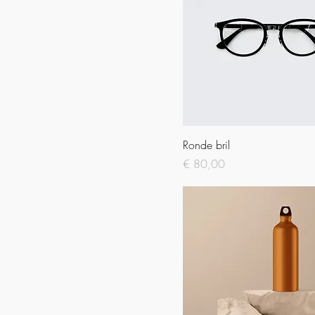
Medium
500ml
Small
X-Large
Ronde bril
Prijs
€ 80,00