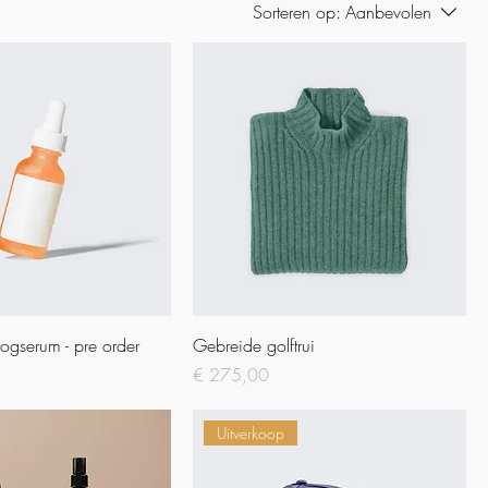
Sorteren op:
Aanbevolen
ogserum - pre order
Gebreide golftrui
Prijs
€ 275,00
Uitverkoop