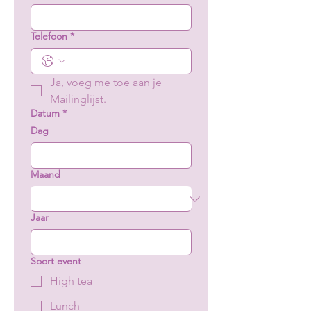
Telefoon
*
Ja, voeg me toe aan je 
Mailinglijst.
Datum
*
Dag
Maand
Jaar
Soort event
High tea
Lunch