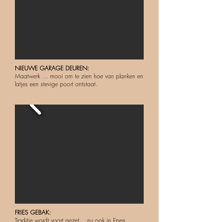
NIEUWE GARAGE DEUREN:
Maatwerk … mooi om te zien hoe van planken en
latjes een stevige poort ontstaat.
FRIES GEBAK​​​​​​​​​​:
Traditie wordt voort gezet… nu ook in Epen